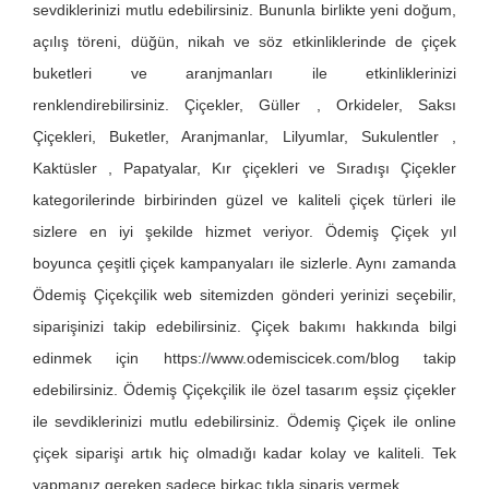
sevdiklerinizi mutlu edebilirsiniz. Bununla birlikte yeni doğum,
açılış töreni, düğün, nikah ve söz etkinliklerinde de çiçek
buketleri ve aranjmanları ile etkinliklerinizi
renklendirebilirsiniz. Çiçekler, Güller , Orkideler, Saksı
Çiçekleri, Buketler, Aranjmanlar, Lilyumlar, Sukulentler ,
Kaktüsler , Papatyalar, Kır çiçekleri ve Sıradışı Çiçekler
kategorilerinde birbirinden güzel ve kaliteli çiçek türleri ile
sizlere en iyi şekilde hizmet veriyor. Ödemiş Çiçek yıl
boyunca çeşitli çiçek kampanyaları ile sizlerle. Aynı zamanda
Ödemiş Çiçekçilik web sitemizden gönderi yerinizi seçebilir,
siparişinizi takip edebilirsiniz. Çiçek bakımı hakkında bilgi
edinmek için
https://www.odemiscicek.com/blog
takip
edebilirsiniz. Ödemiş Çiçekçilik ile özel tasarım eşsiz çiçekler
ile sevdiklerinizi mutlu edebilirsiniz. Ödemiş Çiçek ile online
çiçek siparişi artık hiç olmadığı kadar kolay ve kaliteli. Tek
yapmanız gereken sadece birkaç tıkla sipariş vermek.