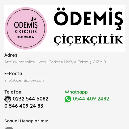
Adres
Atatürk mahallesi Hatay Caddesi No:2/A Ödemiş / İZMİR
E-Posta
info@odemiscicek.com
Telefon
Whatsapp
0232 544 5082
0544 409 2482
0 546 409 24 83
Sosyal Hesaplarımız